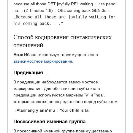
because all those DET joyfully REL waiting
:
: ta panoli
na.. . (2 Timoteo 4:8)
: OBL coming.back GEN.3s
:
„Because all those are joyfully waiting for
his coming back. . .‟
Способ кодирования синтаксических
отношений
Язык Ибанаг использует преимущественно
зависимостное маркирование
.
Предикация
В предикации наблюдается зависимостное
маркирование. Для обозначения субъекта в
предикации используются маркеры "y" и "nga",
которые ставятся непосредственно перед субъектом.
: Atannang
y
ana'
mu
: Your
child
is tall
Посессивная именная группа
В посессивной именной группе преимущественно