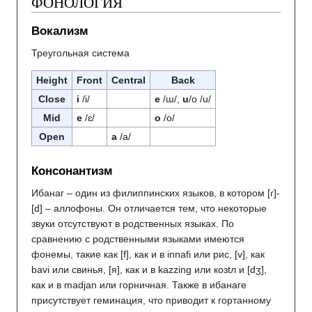
ФОНОЛОГИЯ
Вокализм
Треугольная система
Height
Front
Central
Back
Close
i
/i/
e
/ɯ/,
u
/o /u/
Mid
e
/ɛ/
o
/o/
Open
a
/a/
Консонантизм
Ибанаг – один из филиппинских языков, в котором [ɾ]-
[d] – аллофоны. Он отличается тем, что некоторые
звуки отсутствуют в родственных языках. По
сравнению с родственными языками имеются
фонемы, такие как [f], как и в innafi или рис, [v], как
bavi или свинья, [я], как и в kazzing или козtл и [dʒ],
как и в madjan или горничная. Также в ибанаге
присутствует геминация, что приводит к гортанному