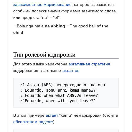
зависимостное маркирование
, которое выражается
особыми посессивными формами зависимого слова
или предлога "na" = "of".
: Bola nga nafia
na abbing
: The good ball
of the
child
Тип ролевой кодировки
Для этого языка характерна
эргативная стратегия
кодирования глагольных
актантов
:
: Eduardo, sonu anni 
kamu
: Eduardo when what 
ABS.2s
:
‘Eduardo, when will you leave?’
В этом примере
актант
"kamu" немаркирован (стоит в
абсолютном падеже
)