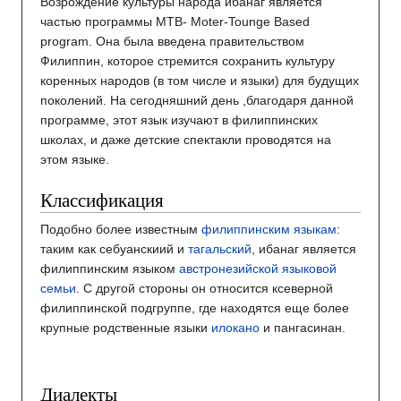
Возрождение культуры народа ибанаг является
частью программы MTB- Moter-Tounge Based
program. Она была введена правительством
Филиппин, которое стремится сохранить культуру
коренных народов (в том числе и языки) для будущих
поколений. На сегодняшний день ,благодаря данной
программе, этот язык изучают в филиппинских
школах, и даже детские спектакли проводятся на
этом языке.
Классификация
Подобно более известным
филиппинским языкам
:
таким как себуанскиий и
тагальский
, ибанаг является
филиппинским языком
австронезийской языковой
семьи
. С другой стороны он относится ксеверной
филиппинской подгруппе, где находятся еще более
крупные родственные языки
илокано
и пангасинан.
Диалекты