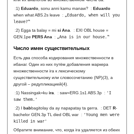
:1)
Eduardo
, sonu anni kamu manaw?
:
Eduardo
when what ABS.2s leave
:
„Eduardo, when will you
leave?‟
:2) Egga ta balay = mi
si Ana
.
: EXI OBL house =
GEN.1pe
PERS Ana
:
„Ana is in our house.‟
Число имен существительных
Есть два способа кодирования множественности в
ибанаг. Один из них путём добавления маркера
множественности ira к лексическому
существительному или словосочетанию (NP)(3), а
другой – редупликацией(4).
:1) Nassingak=ku
ira
.
: saw=ERG.1s1 ABS.3p
:
'I
saw them.'
:2) I
bab
bagitolay da ay napapatay ta gerra.
: DET
R
-
bachelor GEN.3p TL died OBL war
:
'Young men were
killed in war'
Обратите внимание, что, когда ira удаляется из обеих