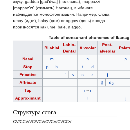
звуку: gaddua [gad'dwa] (половина), mappazzi
[mappaz'zɪ] (сжимать) Наконец, в ибанаге
наблюдается монофтонгизация. Например, слова
umay (идти), balay (дом) or aggaw (день) иногда
произносятся как ume, bale, и aggo.
Table of consonant phonemes of Ibanag
Labio-
Post-
Bilabial
Alveolar
Palat
Dental
alveolar
Nasal
m
n
ɲ
Stop
p
b
t
d
Fricative
f
v
s
z
ʃ
Affricate
tʃ
dʒ
Tap
ɾ
~
r
Approximant
l
j
Структура слога
CV/CCV/VC/VCV/CVCV/CVCCV