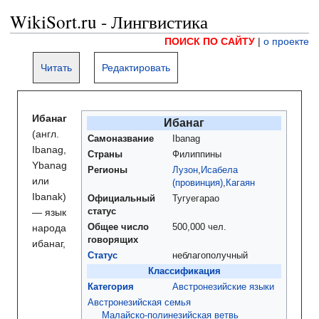
WikiSort.ru - Лингвистика
ПОИСК ПО САЙТУ
|
о проекте
Читать
Редактировать
Ибанаг
Ибанаг
(англ.
Самоназвание
Ibanag
Ibanag,
Страны
Филиппины
Ybanag
Регионы
Лузон
,
Исабела
или
(провинция)
,
Кагаян
Ibanak)
Официальный
Тугуегарао
— язык
статус
народа
Общее число
500,000 чел.
говорящих
ибанаг,
Статус
неблагополучный
Классификация
Категория
Австронезийские языки
Австронезийская семья
Малайско-полинезийская ветвь