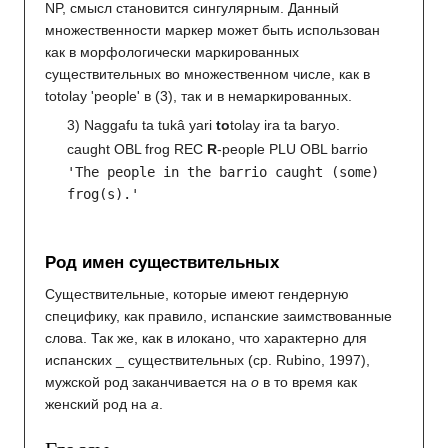
NP, смысл становится сингулярным. Данный
множественности маркер может быть использован
как в морфологически маркированных
существительных во множественном числе, как в
totolay 'people' в (3), так и в немаркированных.
3) Naggafu ta tukâ yari
to
tolay ira ta baryo.
caught OBL frog REC
R
-people PLU OBL barrio
'The people in the barrio caught (some)
frog(s).'
Род имен существительных
Существительные, которые имеют гендерную
специфику, как правило, испанские заимствованные
слова. Так же, как в илокано, что характерно для
испанских _ существительных (ср. Rubino, 1997),
мужской род заканчивается на
о
в то время как
женский род на
a
.