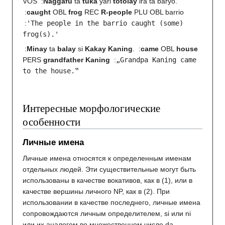
VOS
:
Naggafu
ta
tukâ
yari
totolay
ira ta baryo.
:
caught
OBL
frog
REC
R-people
PLU OBL barrio
:
'The people in the barrio caught (some)
frog(s).'
:
Minay
ta
balay
si
Kakay Kaning
.
:
came
OBL
house
PERS
grandfather Kaning
:
„Grandpa Kaning came
to the house.‟
Интересные морфологические
особенности
Личные имена
Личные имена относятся к определенным именам
отдельных людей. Эти существительные могут быть
использованы в качестве вокативов, как в (1), или в
качестве вершины личного NP, как в (2). При
использовании в качестве последнего, личные имена
сопровождаются личным определителем, si или ni
или их аналогом во множественном числе da.