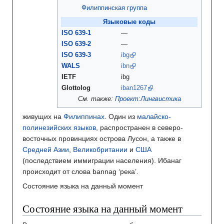
Филиппинская группа
Языковые коды
ISO 639-1
—
ISO 639-2
—
ISO 639-3
ibg
WALS
ibn
IETF
ibg
Glottolog
iban1267
См. также:
Проект:Лингвистика
живущих на
Филиппинах
. Один из
малайско-
полинезийских языков
, распространен в северо-
восточных провинциях острова Лусон, а также в
Средней Азии
,
Великобритании
и
США
(последствием иммиграции населения). Ибанаг
происходит от слова bannag ‘река’.
Состояние языка на данный момент
Состояние языка на данный момент