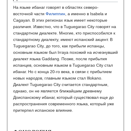
На языке ибанаг говорят в областях северо-
восточной части
Филиппин
, а именно в Isabela и
Cagayan. В этих регионах язык имеет некоторые
различия. Известно, что в Tuguegarao City говорят на
стандартном диалекте. Многие, кто приспособился к
стандартному диалекту, имеют испанский акцент. В
Tuguegarao City, до того, как прибыли испанцы,
основным языком был Irraya похожий на исчезнувший
диалект языка Gaddang. Позже, после прибытия
испанцев, основным языком в Tuguegarao City стал
ибанаг. Но с конца 20-го века, в связи с прибытием
новых народов, главным языком стал Illokano.
Диалект Tuguegarao City считается стандартным,
однако, он не является ближайшим древнему
Доиспанскому ибанаг, который существовал еще до
распространения современного языка, который уже
притерпел испанское влияние.