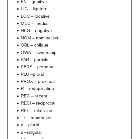
EN – genitive
LIG – ligature
LOC – locative
MED – medial
NEG – negative
NOM – nominaliser
OBL – oblique
OWN – ownership
PAR – particle
PERS – personal
PLU –plural
PROX – proximal
R – reduplication
REC – recent
RECI – reciprocal
REL – relativizer
TL – topic linker
p – plural
s –singular