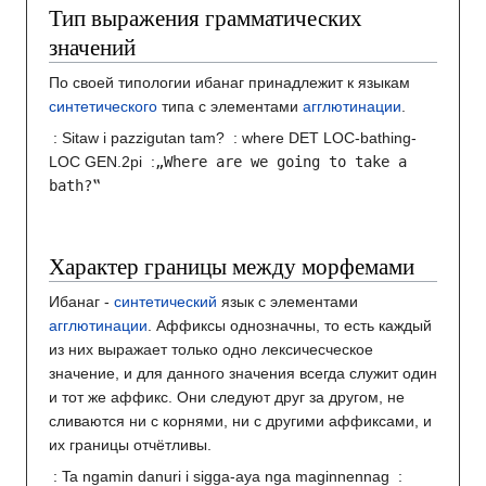
Тип выражения грамматических
значений
По своей типологии ибанаг принадлежит к языкам
синтетического
типа с элементами
агглютинации
.
: Sitaw i pazzigutan tam?
: where DET LOC-bathing-
LOC GEN.2pi
:
„Where are we going to take a
bath?‟
Характер границы между морфемами
Ибанаг -
синтетический
язык с элементами
агглютинации
. Аффиксы однозначны, то есть каждый
из них выражает только одно лексичесческое
значение, и для данного значения всегда служит один
и тот же аффикс. Они следуют друг за другом, не
сливаются ни с корнями, ни с другими аффиксами, и
их границы отчётливы.
: Ta ngamin danuri i sigga-aya nga maginnennag
: