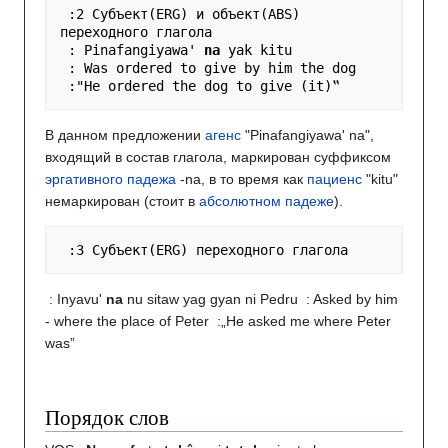
:2	Субъект(ERG) и объект(ABS) 
: Pinafangiyawa' 
na
:
"He ordered the dog to give (it)‟ 
В данном предложении
агенс
"Pinafangiyawa' na",
входящий в состав глагола, маркирован суффиксом
эргативного падежа
-nа, в то время как
пациенс
"kitu"
немаркирован (стоит в
абсолютном падеже
).
:3	Субъект(ERG) переходного глагола
: Inyavu'
na
nu sitaw yag gyan ni Pedru
: Asked by him
- where the place of Peter
:„He asked me where Peter
was”
Порядок слов