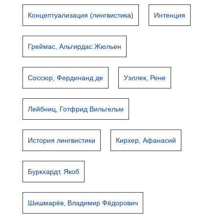
Концептуализация (лингвистика)
Интенция
Греймас, Альгирдас Жюльен
Соссюр, Фердинанд де
Уэллек, Рене
Лейбниц, Готфрид Вильгельм
История лингвистики
Кирхер, Афанасий
Буркхардт, Якоб
Шишмарёв, Владимир Фёдорович