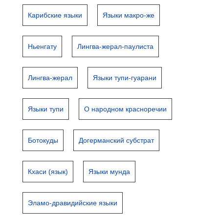
Карибские языки
Языки макро-же
Ньенгату
Лингва-жерал-паулиста
Лингва-жерал
Языки тупи-гуарани
Языки тупи
О народном красноречии
Ботокуды
Догерманский субстрат
Кхаси (язык)
Языки мунда
Эламо-дравидийские языки