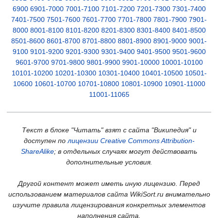
6900
6901-7000
7001-7100
7101-7200
7201-7300
7301-7400
7401-7500
7501-7600
7601-7700
7701-7800
7801-7900
7901-
8000
8001-8100
8101-8200
8201-8300
8301-8400
8401-8500
8501-8600
8601-8700
8701-8800
8801-8900
8901-9000
9001-
9100
9101-9200
9201-9300
9301-9400
9401-9500
9501-9600
9601-9700
9701-9800
9801-9900
9901-10000
10001-10100
10101-10200
10201-10300
10301-10400
10401-10500
10501-
10600
10601-10700
10701-10800
10801-10900
10901-11000
11001-11065
Текст в блоке "Читать" взят с сайта "Википедия" и
доступен по
лицензии Creative Commons Attribution-
ShareAlike
; в отдельных случаях могут действовать
дополнительные условия.
Другой контент может иметь иную лицензию. Перед
использованием материалов сайта WikiSort.ru внимательно
изучите правила лицензирования конкретных элементов
наполнения сайта.